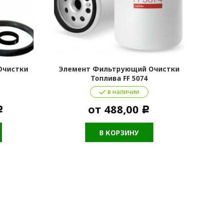
Очистки
Элемент Фильтрующий Очистки
Э
Топлива FF 5074
в наличии
от
488,00
Р
Р
В КОРЗИНУ