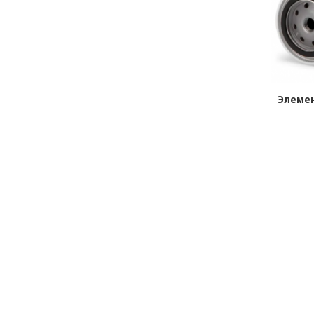
тки
Элемент Фильтрующий Очистки
Элеме
Топлива FF 5405
в наличии
от
1 948,00
Р
В КОРЗИНУ