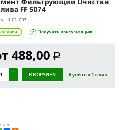
емент Фильтрующий Очистки
лива FF 5074
ул:
fl-01-003
наличии
Получить консультацию
от
488,00
Р
В КОРЗИНУ
Купить в 1 клик
ТЬСЯ: