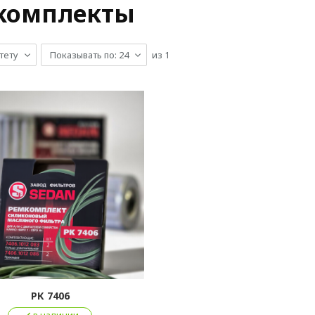
комплекты
тету
Показывать по: 24
из
1
РК 7406