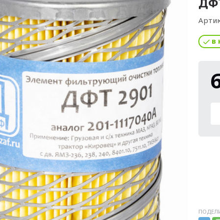
ДФТ
Артик
в 
ПОДЕЛИ