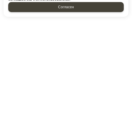
Согласен
НАПИСАТЬ НАМ
Отправляя форму, я соглашаюсь c
политикой
конфиденциальности