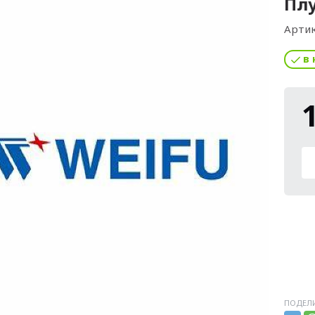
Плу
Артик
в 
ПОДЕЛИ