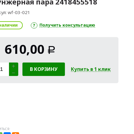
нжерная пара 2418455518
ул:
wf-03-021
наличии
Получить консультацию
1 610,00
Р
В КОРЗИНУ
Купить в 1 клик
ТЬСЯ: