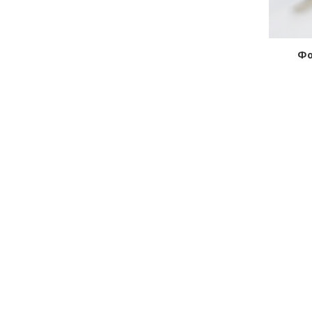
5
Форсунка 174.1112010-01
Фо
в наличии
В КОРЗИНУ