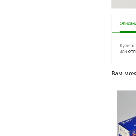
Описан
Купить 
или
отп
Вам мож