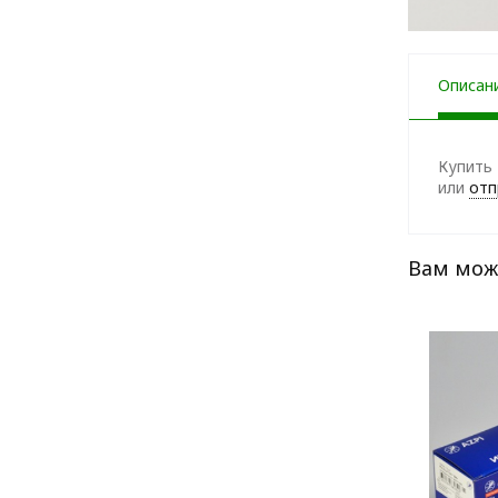
Описан
Купить 
или
отп
Вам мож