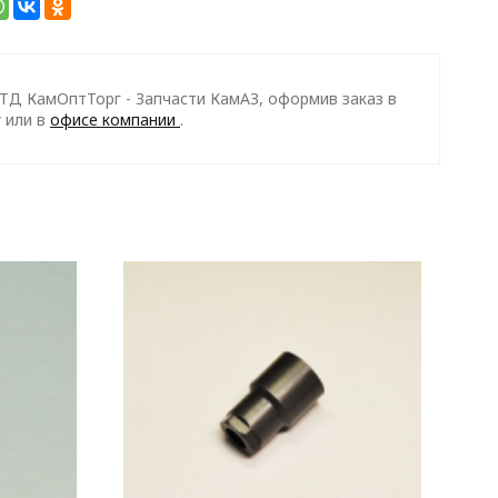
и ТД КамОптТорг - Запчасти КамАЗ, оформив заказ в
у
или в
офисе компании
.