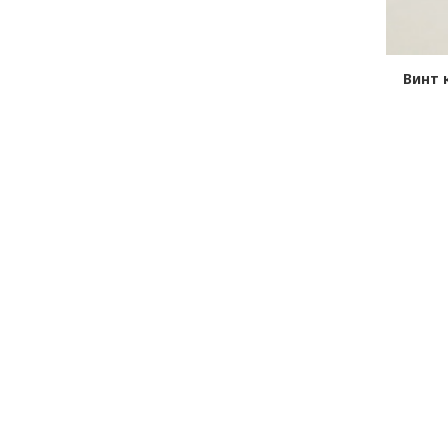
-02-
Гайка распылителя А-04-011-00-02-
Винт 
02
в наличии
В КОРЗИНУ