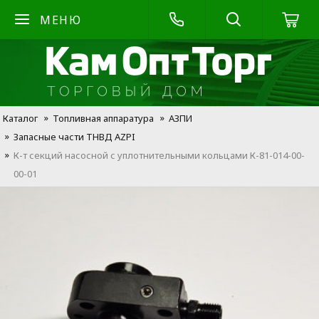
МЕНЮ
Каталог
Топливная аппаратура
АЗПИ
Запасные части ТНВД AZPI
К-т секций насосной с уплотнительными кольцами К-81-014-00-
00-01