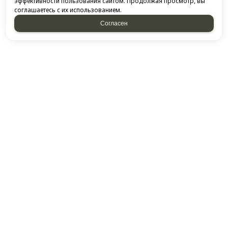
эффективности пользования сайтом. Продолжая просмотр, вы
соглашаетесь с их использованием.
Согласен
НАПИСАТЬ НАМ
Отправляя форму, я соглашаюсь c
политикой