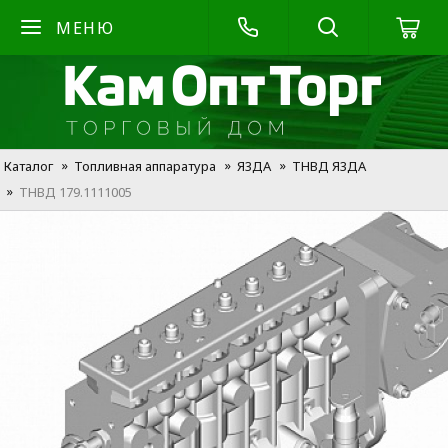
МЕНЮ
Каталог
Топливная аппаратура
Я3ДА
ТНВД Я3ДА
ТНВД 179.1111005