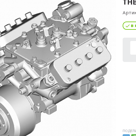
ТНВ
Артик
в 
ПОДЕЛИ