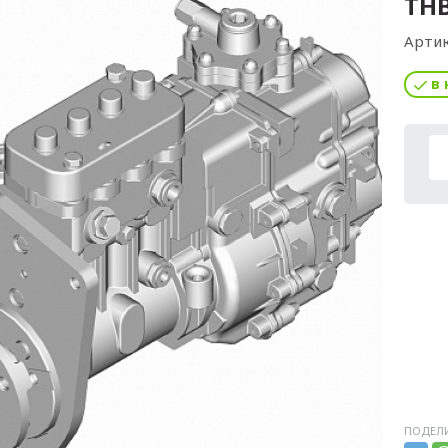
ТНВ
Артик
в 
ПОДЕЛИ