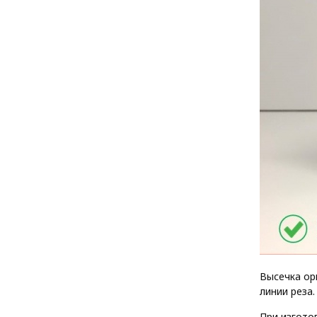
Высечка ор
линии реза.
При изгото