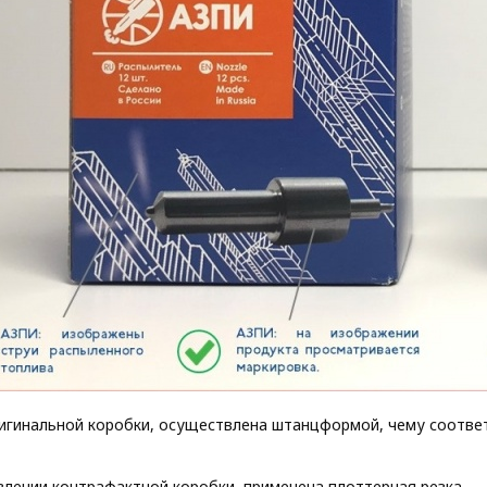
игинальной коробки, осуществлена штанцформой, чему соответ
влении контрафактной коробки, применена плоттерная резка.