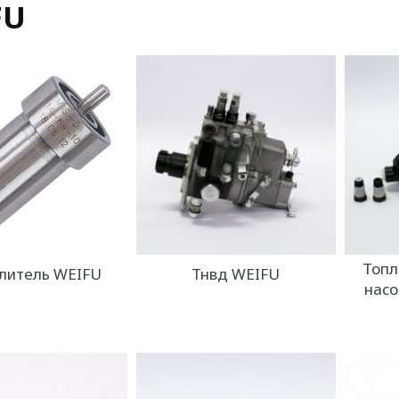
FU
Топл
литель WEIFU
Тнвд WEIFU
насо