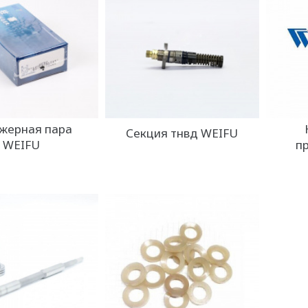
жерная пара
Секция тнвд WEIFU
WEIFU
п