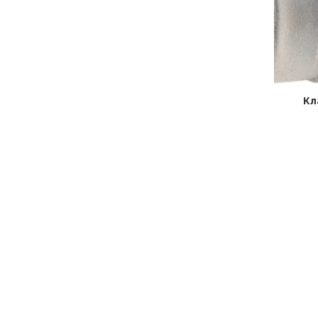
 559
Клапан нагнетательный F 179
Кл
в наличии
155,00
Р
В КОРЗИНУ