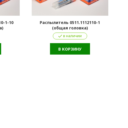
0-1-10
Распылитель 0511.1112110-1
Р
а)
(общая головка)
в наличии
В КОРЗИНУ