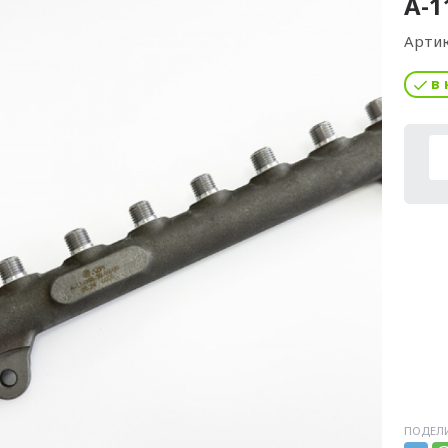
А-1
Артик
в 
ПОДЕЛИ