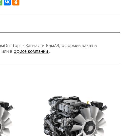
амОптТорг - Запчасти КамАЗ, оформив заказ в
у
или в
офисе компании
.