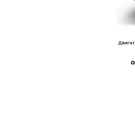
2, 3
Двигатель 740.55 300 л/с ЕВРО-2, 3
Двигате
под заказ
от
964 000,00
Р
В КОРЗИНУ