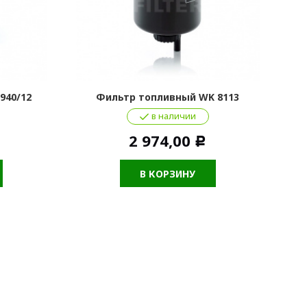
940/12
Фильтр топливный WK 8113
Ф
в наличии
2 974,00
Р
В КОРЗИНУ