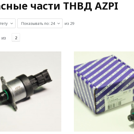
сные части ТНВД AZPI
тету
Показывать по: 24
из
29
из
2