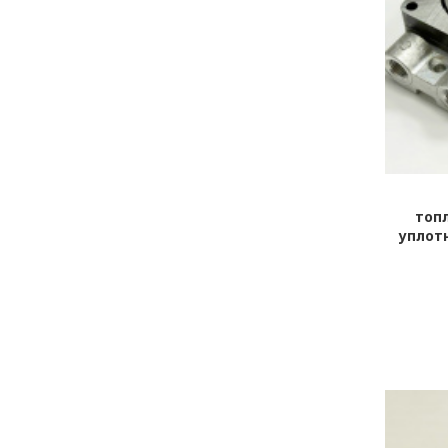
топ
уплот