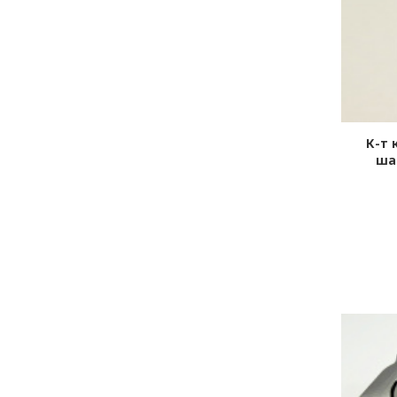
К-т 
шай